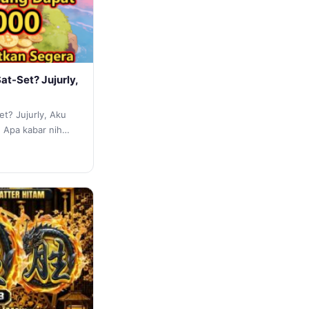
t-Set? Jujurly,
t? Jujurly, Aku
! Apa kabar nih
...