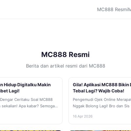
MC888 Resmi
MC888 Resmi
Berita dan artikel resmi dari MC888
n Hidup Digitalku Makin
Gila! Aplikasi MC888 Bikin
bet Lagi!
Tebal Lagi? Wajib Coba!
 Dengar Ceritaku Soal MC888
Pengemudi Ojek Online Merapat
is sekalian! Apa kabar? Semoga
Nggak Bolong Lagi! Bro dan Sis
ota...
jalanan, sini merapat sebentar! K
16 Apr 2026