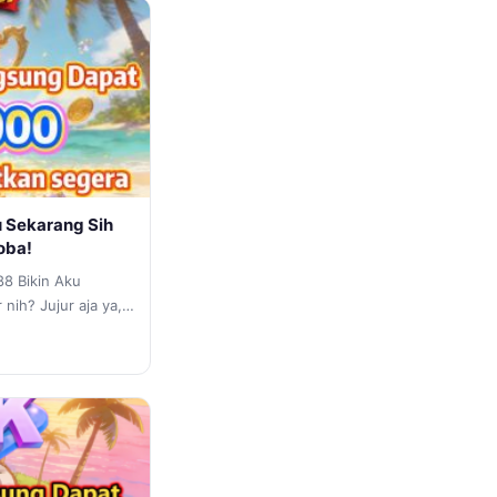
u Sekarang Sih
Coba!
88 Bikin Aku
nih? Jujur aja ya,