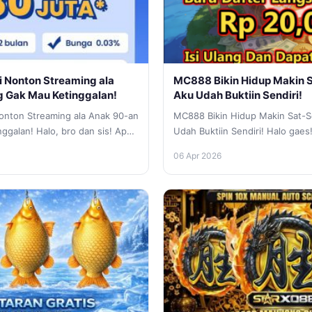
 Nonton Streaming ala
MC888 Bikin Hidup Makin Sa
 Gak Mau Ketinggalan!
Aku Udah Buktiin Sendiri!
onton Streaming ala Anak 90-an
MC888 Bikin Hidup Makin Sat-Se
ggalan! Halo, bro dan sis! Apa
Udah Buktiin Sendiri! Halo gaes
angen...
semua? Semoga sehat selalu ya.
06 Apr 2026