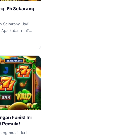
g, Eh Sekarang
h Sekarang Jadi
 Apa kabar nih?
gan Panik! Ini
t Pemula!
ng mulai dari