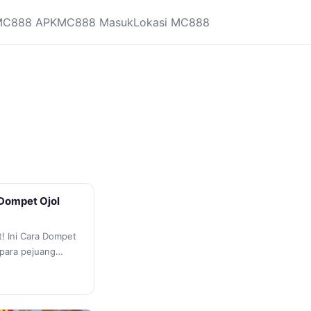
MC888 APK
MC888 Masuk
Lokasi MC888
 Dompet Ojol
! Ini Cara Dompet
 para pejuang
alian...