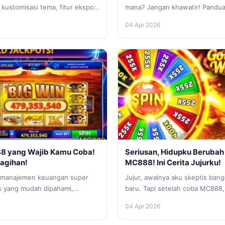
 kustomisasi tema, fitur ekspor
mana? Jangan khawatir! Pandua
analisis, pengingat berulang
membantumu dari proses instalas
04 Apr 2026
mengenali tampilan...
88 yang Wajib Kamu Coba!
Seriusan, Hidupku Berubah
tagihan!
MC888! Ini Cerita Jujurku!
 manajemen keuangan super
Jujur, awalnya aku skeptis bang
ik yang mudah dipahami,
baru. Tapi setelah coba MC888, 
rdas yang fleksibel, dan
teratur, terutama dalam mengel
04 Apr 2026