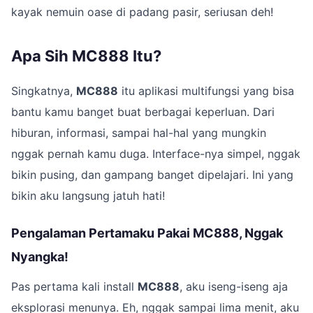
kayak nemuin oase di padang pasir, seriusan deh!
Apa Sih MC888 Itu?
Singkatnya,
MC888
itu aplikasi multifungsi yang bisa
bantu kamu banget buat berbagai keperluan. Dari
hiburan, informasi, sampai hal-hal yang mungkin
nggak pernah kamu duga. Interface-nya simpel, nggak
bikin pusing, dan gampang banget dipelajari. Ini yang
bikin aku langsung jatuh hati!
Pengalaman Pertamaku Pakai MC888, Nggak
Nyangka!
Pas pertama kali install
MC888
, aku iseng-iseng aja
eksplorasi menunya. Eh, nggak sampai lima menit, aku