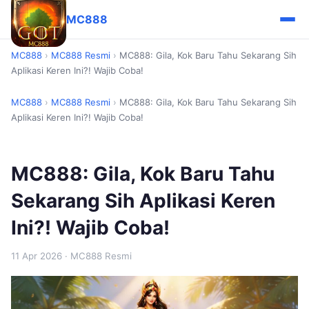
MC888
MC888
›
MC888 Resmi
›
MC888: Gila, Kok Baru Tahu Sekarang Sih
Aplikasi Keren Ini?! Wajib Coba!
MC888
›
MC888 Resmi
›
MC888: Gila, Kok Baru Tahu Sekarang Sih
Aplikasi Keren Ini?! Wajib Coba!
MC888: Gila, Kok Baru Tahu
Sekarang Sih Aplikasi Keren
Ini?! Wajib Coba!
11 Apr 2026
· MC888 Resmi