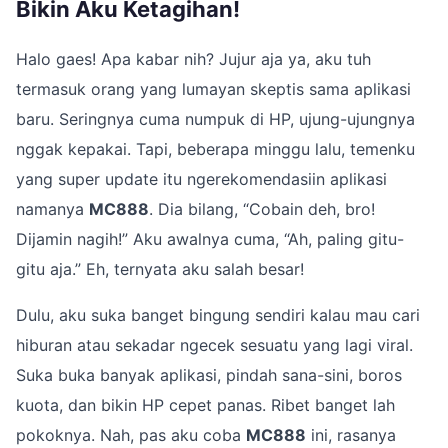
Bikin Aku Ketagihan!
Halo gaes! Apa kabar nih? Jujur aja ya, aku tuh
termasuk orang yang lumayan skeptis sama aplikasi
baru. Seringnya cuma numpuk di HP, ujung-ujungnya
nggak kepakai. Tapi, beberapa minggu lalu, temenku
yang super update itu ngerekomendasiin aplikasi
namanya
MC888
. Dia bilang, “Cobain deh, bro!
Dijamin nagih!” Aku awalnya cuma, “Ah, paling gitu-
gitu aja.” Eh, ternyata aku salah besar!
Dulu, aku suka banget bingung sendiri kalau mau cari
hiburan atau sekadar ngecek sesuatu yang lagi viral.
Suka buka banyak aplikasi, pindah sana-sini, boros
kuota, dan bikin HP cepet panas. Ribet banget lah
pokoknya. Nah, pas aku coba
MC888
ini, rasanya