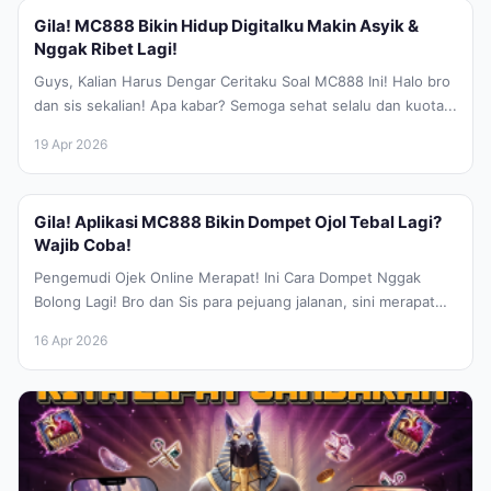
Gila! MC888 Bikin Hidup Digitalku Makin Asyik &
Nggak Ribet Lagi!
Guys, Kalian Harus Dengar Ceritaku Soal MC888 Ini! Halo bro
dan sis sekalian! Apa kabar? Semoga sehat selalu dan kuota...
19 Apr 2026
Gila! Aplikasi MC888 Bikin Dompet Ojol Tebal Lagi?
Wajib Coba!
Pengemudi Ojek Online Merapat! Ini Cara Dompet Nggak
Bolong Lagi! Bro dan Sis para pejuang jalanan, sini merapat
sebentar! Kalian...
16 Apr 2026