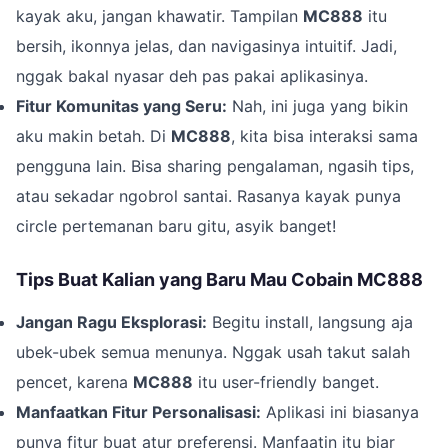
kayak aku, jangan khawatir. Tampilan
MC888
itu
bersih, ikonnya jelas, dan navigasinya intuitif. Jadi,
nggak bakal nyasar deh pas pakai aplikasinya.
Fitur Komunitas yang Seru:
Nah, ini juga yang bikin
aku makin betah. Di
MC888
, kita bisa interaksi sama
pengguna lain. Bisa sharing pengalaman, ngasih tips,
atau sekadar ngobrol santai. Rasanya kayak punya
circle pertemanan baru gitu, asyik banget!
Tips Buat Kalian yang Baru Mau Cobain MC888
Jangan Ragu Eksplorasi:
Begitu install, langsung aja
ubek-ubek semua menunya. Nggak usah takut salah
pencet, karena
MC888
itu user-friendly banget.
Manfaatkan Fitur Personalisasi:
Aplikasi ini biasanya
punya fitur buat atur preferensi. Manfaatin itu biar