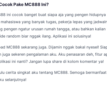
 Cocok Pake MC888 Ini?
8 ini cocok banget buat siapa aja yang pengen hidupnya l
u mahasiswa yang banyak tugas, pekerja lepas yang jadwaln
g pengen ngatur urusan rumah tangga, atau bahkan kalian
de random biar nggak ilang. Aplikasi ini solusinya!
ad MC888 sekarang juga. Dijamin nggak bakal nyesel! Sia
 juga sekeren pengalaman aku. Aku penasaran deh, fitur a
plikasi ini nanti? Jangan lupa share di kolom komentar ya!
dulu cerita singkat aku tentang MC888. Semoga bermanfaat
ku selanjutnya!