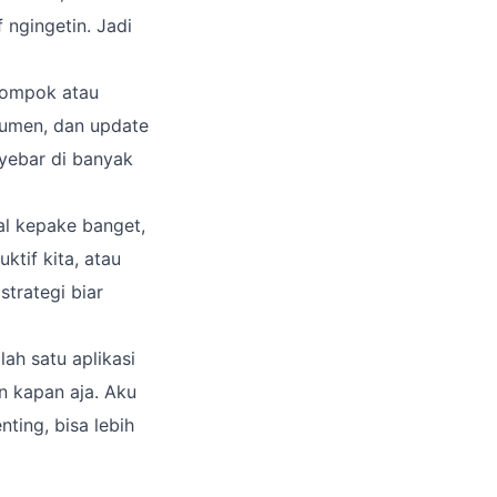
f ngingetin. Jadi
elompok atau
okumen, dan update
nyebar di banyak
al kepake banget,
ktif kita, atau
strategi biar
ah satu aplikasi
n kapan aja. Aku
nting, bisa lebih