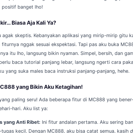
 positif banget lho!
ir… Biasa Aja Kali Ya?
u agak skeptis. Kebanyakan aplikasi yang mirip-mirip gitu ka
u fiturnya nggak sesuai ekspektasi. Tapi pas aku buka MC
-nya itu lho, langsung bikin nyaman. Simpel, bersih, dan g
erlu baca tutorial panjang lebar, langsung ngerti cara pakai
ku yang suka males baca instruksi panjang-panjang, hehe.
MC888 yang Bikin Aku Ketagihan!
n yang paling seru! Ada beberapa fitur di MC888 yang bener
ari-hari. Aku list ya:
yang Anti Ribet:
Ini fitur andalan pertama. Aku sering ba
-tugas kecil. Dengan MC888, aku bisa catat semua, kasih
d