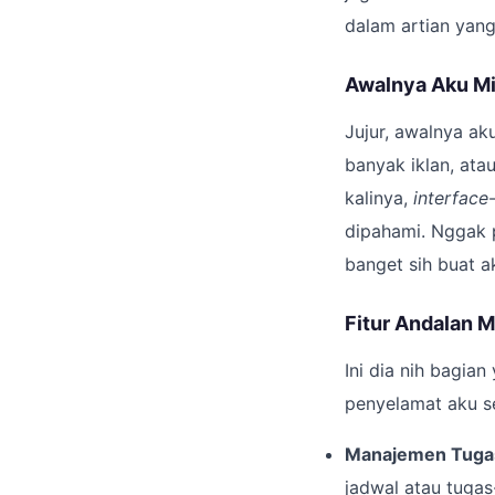
dalam artian yang
Awalnya Aku Mik
Jujur, awalnya ak
banyak iklan, ata
kalinya,
interface
dipahami. Nggak p
banget sih buat a
Fitur Andalan 
Ini dia nih bagia
penyelamat aku seh
Manajemen Tugas 
jadwal atau tugas