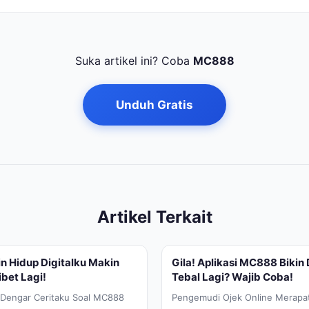
Suka artikel ini? Coba
MC888
Unduh Gratis
Artikel Terkait
n Hidup Digitalku Makin
Gila! Aplikasi MC888 Bikin
bet Lagi!
Tebal Lagi? Wajib Coba!
 Dengar Ceritaku Soal MC888
Pengemudi Ojek Online Merapat