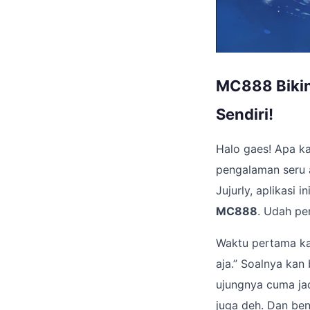
MC888 Bikin 
Sendiri!
Halo gaes! Apa ka
pengalaman seru a
Jujurly, aplikasi 
MC888
. Udah pe
Waktu pertama kal
aja.” Soalnya kan 
ujungnya cuma jad
juga deh. Dan ben