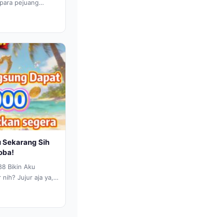
 para pejuang
alian...
u Sekarang Sih
Coba!
88 Bikin Aku
nih? Jujur aja ya,