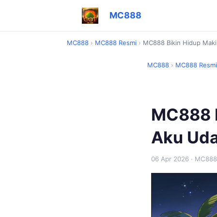
MC888
MC888
›
MC888 Resmi
›
MC888 Bikin Hidup Makin
MC888
›
MC888 Resmi
MC888 B
Aku Udah
06 Apr 2026
· MC888