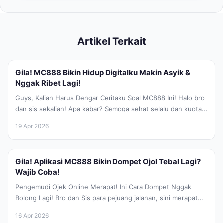
Artikel Terkait
Gila! MC888 Bikin Hidup Digitalku Makin Asyik &
Nggak Ribet Lagi!
Guys, Kalian Harus Dengar Ceritaku Soal MC888 Ini! Halo bro
dan sis sekalian! Apa kabar? Semoga sehat selalu dan kuota...
19 Apr 2026
Gila! Aplikasi MC888 Bikin Dompet Ojol Tebal Lagi?
Wajib Coba!
Pengemudi Ojek Online Merapat! Ini Cara Dompet Nggak
Bolong Lagi! Bro dan Sis para pejuang jalanan, sini merapat
sebentar! Kalian...
16 Apr 2026