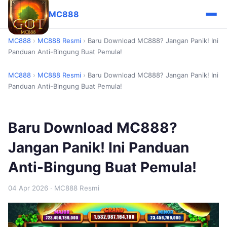
MC888
MC888
›
MC888 Resmi
›
Baru Download MC888? Jangan Panik! Ini
Panduan Anti-Bingung Buat Pemula!
MC888
›
MC888 Resmi
›
Baru Download MC888? Jangan Panik! Ini
Panduan Anti-Bingung Buat Pemula!
Baru Download MC888?
Jangan Panik! Ini Panduan
Anti-Bingung Buat Pemula!
04 Apr 2026
· MC888 Resmi