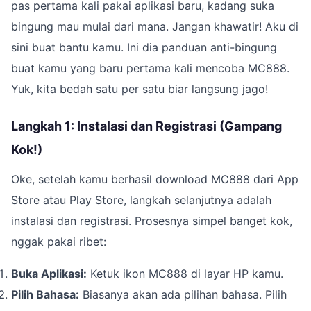
pas pertama kali pakai aplikasi baru, kadang suka
bingung mau mulai dari mana. Jangan khawatir! Aku di
sini buat bantu kamu. Ini dia panduan anti-bingung
buat kamu yang baru pertama kali mencoba MC888.
Yuk, kita bedah satu per satu biar langsung jago!
Langkah 1: Instalasi dan Registrasi (Gampang
Kok!)
Oke, setelah kamu berhasil download MC888 dari App
Store atau Play Store, langkah selanjutnya adalah
instalasi dan registrasi. Prosesnya simpel banget kok,
nggak pakai ribet:
Buka Aplikasi:
Ketuk ikon MC888 di layar HP kamu.
Pilih Bahasa:
Biasanya akan ada pilihan bahasa. Pilih