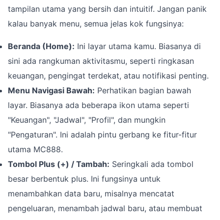
tampilan utama yang bersih dan intuitif. Jangan panik
kalau banyak menu, semua jelas kok fungsinya:
Beranda (Home):
Ini layar utama kamu. Biasanya di
sini ada rangkuman aktivitasmu, seperti ringkasan
keuangan, pengingat terdekat, atau notifikasi penting.
Menu Navigasi Bawah:
Perhatikan bagian bawah
layar. Biasanya ada beberapa ikon utama seperti
"Keuangan", "Jadwal", "Profil", dan mungkin
"Pengaturan". Ini adalah pintu gerbang ke fitur-fitur
utama MC888.
Tombol Plus (+) / Tambah:
Seringkali ada tombol
besar berbentuk plus. Ini fungsinya untuk
menambahkan data baru, misalnya mencatat
pengeluaran, menambah jadwal baru, atau membuat