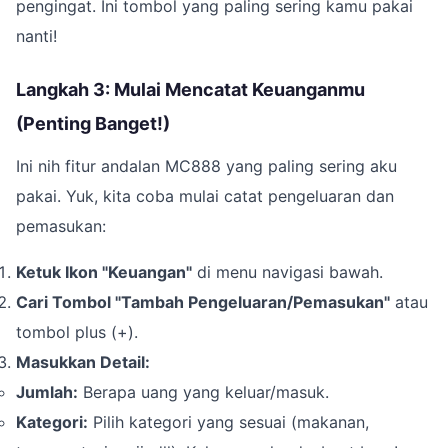
pengingat. Ini tombol yang paling sering kamu pakai
nanti!
Langkah 3: Mulai Mencatat Keuanganmu
(Penting Banget!)
Ini nih fitur andalan MC888 yang paling sering aku
pakai. Yuk, kita coba mulai catat pengeluaran dan
pemasukan:
Ketuk Ikon "Keuangan"
di menu navigasi bawah.
Cari Tombol "Tambah Pengeluaran/Pemasukan"
atau
tombol plus (+).
Masukkan Detail:
Jumlah:
Berapa uang yang keluar/masuk.
Kategori:
Pilih kategori yang sesuai (makanan,