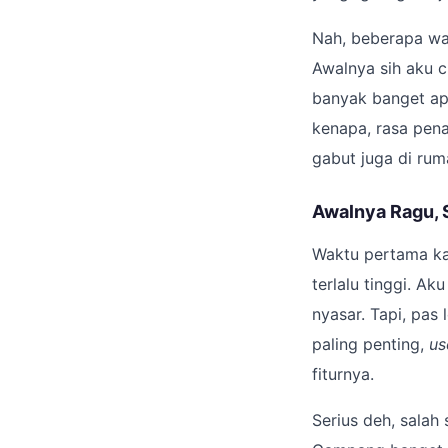
Nah, beberapa wak
Awalnya sih aku cu
banyak banget apl
kenapa, rasa pena
gabut juga di rum
Awalnya Ragu, 
Waktu pertama ka
terlalu tinggi. A
nyasar. Tapi, pas
paling penting,
us
fiturnya.
Serius deh, salah