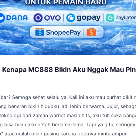
t: Kenapa MC888 Bikin Aku Nggak Mau Pin
bar? Semoga sehat selalu ya. Kali ini aku mau curhat dikit n
ang beneran bikin hidupku jadi lebih berwarna. Jujur, sebag
eknologi dari zaman warnet masih hits, aku tuh suka bange
g bisa bikin aku betah berlama-lama. Tapi ya gitu, sering
ja” atau malah bikin pusing karena ribetnya minta ampun.