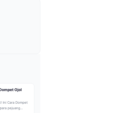
 Dompet Ojol
! Ini Cara Dompet
 para pejuang