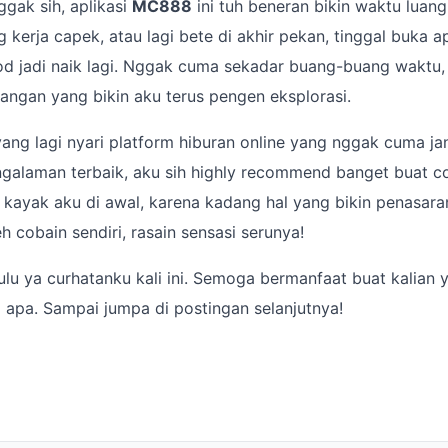
ggak sih, aplikasi
MC888
ini tuh beneran bikin waktu luangk
g kerja capek, atau lagi bete di akhir pekan, tinggal buka apl
d jadi naik lagi. Nggak cuma sekadar buang-buang waktu, 
angan yang bikin aku terus pengen eksplorasi.
 yang lagi nyari platform hiburan online yang nggak cuma ja
ngalaman terbaik, aku sih highly recommend banget buat 
kayak aku di awal, karena kadang hal yang bikin penasaran
h cobain sendiri, rasain sensasi serunya!
ulu ya curhatanku kali ini. Semoga bermanfaat buat kalian y
 apa. Sampai jumpa di postingan selanjutnya!