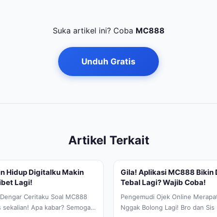
Suka artikel ini? Coba
MC888
Unduh Gratis
Artikel Terkait
n Hidup Digitalku Makin
Gila! Aplikasi MC888 Bikin
bet Lagi!
Tebal Lagi? Wajib Coba!
 Dengar Ceritaku Soal MC888
Pengemudi Ojek Online Merapat
is sekalian! Apa kabar? Semoga
Nggak Bolong Lagi! Bro dan Sis