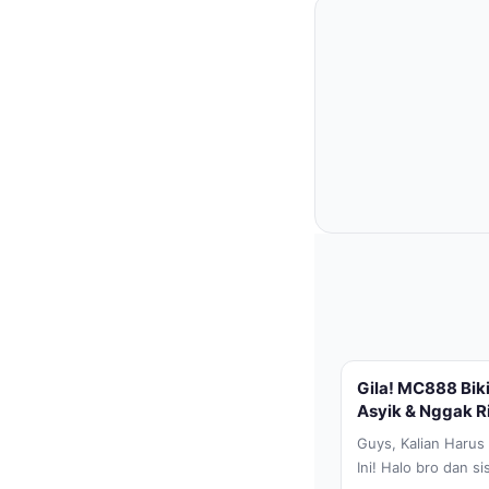
Gila! MC888 Biki
Asyik & Nggak Ri
Guys, Kalian Harus
Ini! Halo bro dan s