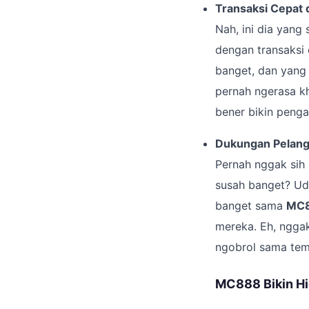
Transaksi Cepat 
Nah, ini dia yang
dengan transaksi 
banget, dan yang
pernah ngerasa kh
bener bikin peng
Dukungan Pelang
Pernah nggak sih 
susah banget? Ud
banget sama
MC
mereka. Eh, nggak
ngobrol sama tem
MC888 Bikin Hi