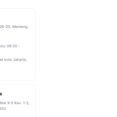
 28-30, Menteng,
btu: 08:30 -
t kota Jakarta,
e
Blok X-5 Kav. 1-2,
2950