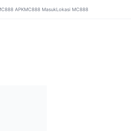
MC888 APK
MC888 Masuk
Lokasi MC888