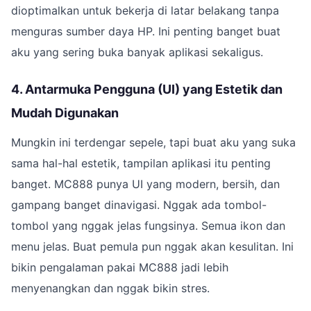
dioptimalkan untuk bekerja di latar belakang tanpa
menguras sumber daya HP. Ini penting banget buat
aku yang sering buka banyak aplikasi sekaligus.
4. Antarmuka Pengguna (UI) yang Estetik dan
Mudah Digunakan
Mungkin ini terdengar sepele, tapi buat aku yang suka
sama hal-hal estetik, tampilan aplikasi itu penting
banget. MC888 punya UI yang modern, bersih, dan
gampang banget dinavigasi. Nggak ada tombol-
tombol yang nggak jelas fungsinya. Semua ikon dan
menu jelas. Buat pemula pun nggak akan kesulitan. Ini
bikin pengalaman pakai MC888 jadi lebih
menyenangkan dan nggak bikin stres.