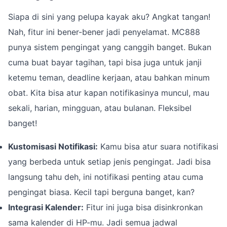
Siapa di sini yang pelupa kayak aku? Angkat tangan!
Nah, fitur ini bener-bener jadi penyelamat. MC888
punya sistem pengingat yang canggih banget. Bukan
cuma buat bayar tagihan, tapi bisa juga untuk janji
ketemu teman, deadline kerjaan, atau bahkan minum
obat. Kita bisa atur kapan notifikasinya muncul, mau
sekali, harian, mingguan, atau bulanan. Fleksibel
banget!
Kustomisasi Notifikasi:
Kamu bisa atur suara notifikasi
yang berbeda untuk setiap jenis pengingat. Jadi bisa
langsung tahu deh, ini notifikasi penting atau cuma
pengingat biasa. Kecil tapi berguna banget, kan?
Integrasi Kalender:
Fitur ini juga bisa disinkronkan
sama kalender di HP-mu. Jadi semua jadwal