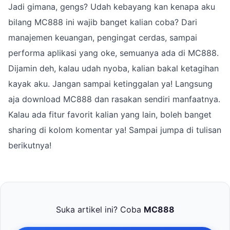
Jadi gimana, gengs? Udah kebayang kan kenapa aku
bilang MC888 ini wajib banget kalian coba? Dari
manajemen keuangan, pengingat cerdas, sampai
performa aplikasi yang oke, semuanya ada di MC888.
Dijamin deh, kalau udah nyoba, kalian bakal ketagihan
kayak aku. Jangan sampai ketinggalan ya! Langsung
aja download MC888 dan rasakan sendiri manfaatnya.
Kalau ada fitur favorit kalian yang lain, boleh banget
sharing di kolom komentar ya! Sampai jumpa di tulisan
berikutnya!
Suka artikel ini? Coba
MC888